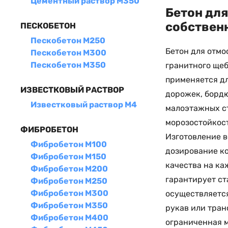
Цементный раствор М350
Бетон для
собствен
ПЕСКОБЕТОН
Пескобетон М250
Бетон для отмо
Пескобетон М300
Пескобетон М350
гранитного ще
применяется дл
ИЗВЕСТКОВЫЙ РАСТВОР
дорожек, бордю
Известковый раствор М4
малоэтажных с
морозостойкост
ФИБРОБЕТОН
Изготовление в
Фибробетон М100
дозирование ко
Фибробетон М150
качества на ка
Фибробетон М200
гарантирует ст
Фибробетон М250
Фибробетон М300
осуществляется
Фибробетон М350
рукав или тран
Фибробетон М400
ограниченная 