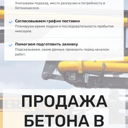
Учитываем подъезд, место разгрузки и потребность в
бетононасосе.
Согласовываем график поставки
Планируем время подачи и последовательность прибытия
миксеров.
Помогаем подготовить заливку
Подсказываем, какие данные проверить перед началом
работ.
ПРОДАЖА
БЕТОНА В