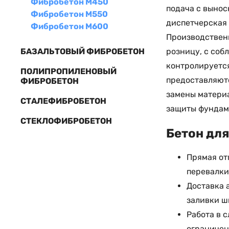
Фибробетон М450
подача с вынос
Фибробетон М550
диспетчерская 
Фибробетон М600
Производственн
розницу, с соб
БАЗАЛЬТОВЫЙ ФИБРОБЕТОН
контролируетс
ПОЛИПРОПИЛЕНОВЫЙ
предоставляютс
ФИБРОБЕТОН
замены материа
СТАЛЕФИБРОБЕТОН
защиты фундам
СТЕКЛОФИБРОБЕТОН
Бетон для
Прямая от
перевалки
Доставка 
заливки ш
Работа в 
ограничен