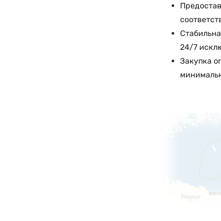
Предостав
соответст
Стабильна
24/7 искл
Закупка о
минимальн