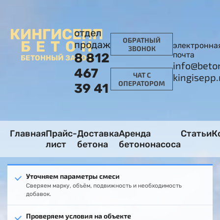
КИНГИСЕПП
отдел
ОБРАТНЫЙ
БЕТОН
продаж
электронна
ЗВОНОК
почта
8 812
БЕТОННЫЙ ЗАВОД
info@beto
467
ЧАТ С
kingisepp.
ОПЕРАТОРОМ
39 41
Главная
Прайс-
Доставка
Аренда
Статьи
К
лист
бетона
бетононасоса
Уточняем параметры смеси
Сверяем марку, объём, подвижность и необходимость
добавок.
Проверяем условия на объекте